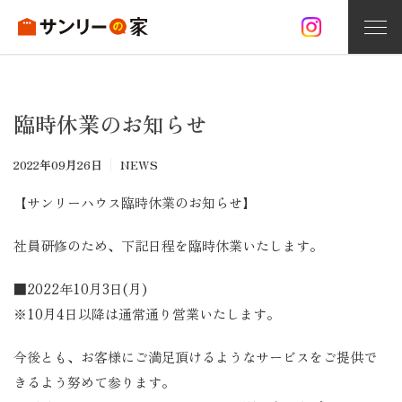
家づくり
臨時休業のお知らせ
お問い合わせ
資料請求
無料相談
2022年09月26日
NEWS
サンリーの家づくり
【サンリーハウス臨時休業のお知らせ】
注文住宅
社員研修のため、下記日程を臨時休業いたします。
オープンハウス情報
■2022年10月3日(月)
施工事例
※10月4日以降は通常通り営業いたします。
分譲住宅
今後とも、お客様にご満足頂けるようなサービスをご提供で
きるよう努めて参ります。
リフォーム