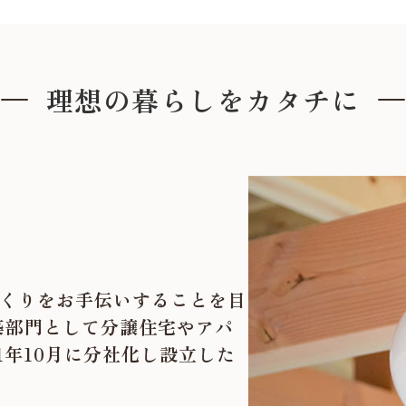
S
- エツサス -
わり分譲 ）
トパフォーマンスのこだわり分譲住宅
理想の暮らしをカタチに
NORDIC
NATURAL
VINTAGE
- ナチュラル -
- ビンテージ -
くりをお手伝いすることを目
築部門として分譲住宅やアパ
1年10月に分社化し設立した