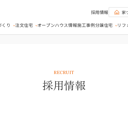
採用情報
家
づくり
注文住宅
オープンハウス情報
施工事例
分譲住宅
リフ
RSE
モデルハウス分譲）
- ユニバース -
め込んだ、唯一無二のモデルハウス分譲住宅
RECRUIT
採用情報
3つの約束
現場が見える家づくり
E
ETUSUS
地球 -
SUN - 太陽 -
MOON - 月 -
 -
- エツサス -