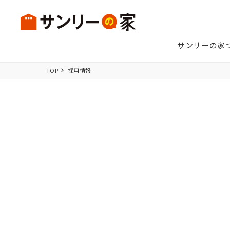
サンリーの家
TOP
採用情報
UNIVE
無二
（
理想を詰
スタイル
サンリーの家づくり
6つのテクノロジー
UNIVERS
EARTH - 
- ユニバース
注文住宅TOP
分譲住宅TOP