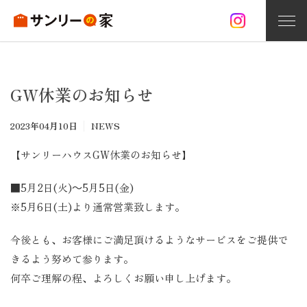
家づくり
GW休業のお知らせ
お問い合わせ
資料請求
無料相談
2023年04月10日
NEWS
サンリーの家づくり
【サンリーハウスGW休業のお知らせ】
注文住宅
■5月2日(火)～5月5日(金)
オープンハウス情報
※5月6日(土)より通常営業致します。
施工事例
今後とも、お客様にご満足頂けるようなサービスをご提供で
きるよう努めて参ります。
分譲住宅
何卒ご理解の程、よろしくお願い申し上げます。
リフォーム