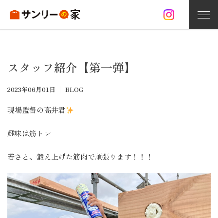
家づくり
スタッフ紹介【第一弾】
お問い合わせ
資料請求
無料相談
2023年06月01日
BLOG
サンリーの家づくり
現場監督の高井君
注文住宅
趣味は筋トレ
オープンハウス情報
若さと、鍛え上げた筋肉で頑張ります！！！
施工事例
分譲住宅
リフォーム