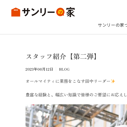
サンリーの家
UNIVE
無二
（
スタッフ紹介【第二弾】
理想を詰
スタイル
2023年06月12日
BLOG
オールマイティに業務をこなす田中リーダー
サンリーの家づくり
6つのテクノロジー
豊富な経験と、幅広い知識で皆様のご要望にお応え
UNIVERS
EARTH - 
- ユニバース
注文住宅TOP
分譲住宅TOP