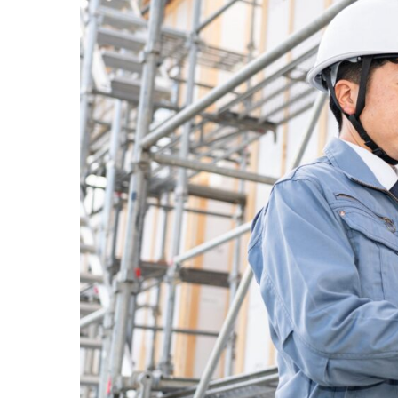
ETUSU
粋
（こだ
高いコス
JAPANDI
MODERN
- モダン -