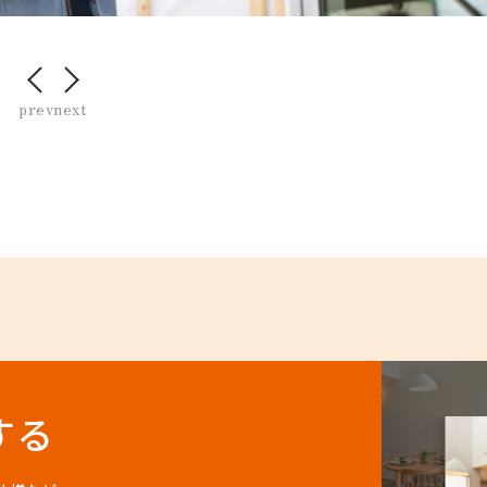
prev
next
する