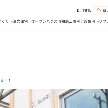
採用情報
家
づくり
注文住宅
オープンハウス情報
施工事例
分譲住宅
リフ
RSE
モデルハウス分譲）
- ユニバース -
め込んだ、唯一無二のモデルハウス分譲住宅
3つの約束
現場が見える家づくり
します！
E
ETUSUS
地球 -
SUN - 太陽 -
MOON - 月 -
 -
- エツサス -