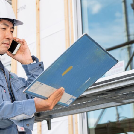
S
- エツサス -
わり分譲 ）
トパフォーマンスのこだわり分譲住宅
NORDIC
NATURAL
VINTAGE
- ナチュラル -
- ビンテージ -