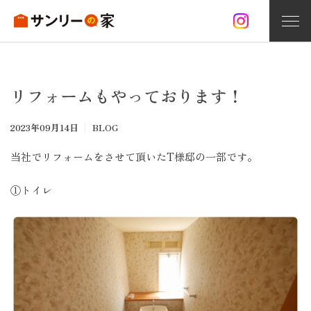
家づくり
リフォームもやっております！
お問い合わせ
資料請求
無料相談
2023年09月14日
BLOG
サンリーの家づくり
当社でリフォームをさせて頂いたT様邸の一部です。
注文住宅
①トイレ
オープンハウス情報
施工事例
分譲住宅
リフォーム