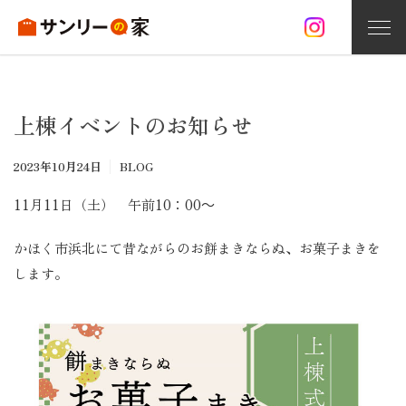
家づくり
上棟イベントのお知らせ
お問い合わせ
資料請求
無料相談
2023年10月24日
BLOG
サンリーの家づくり
11月11日（土） 午前10：00～
注文住宅
かほく市浜北にて昔ながらのお餅まきならぬ、お菓子まきを
オープンハウス情報
します。
施工事例
分譲住宅
リフォーム