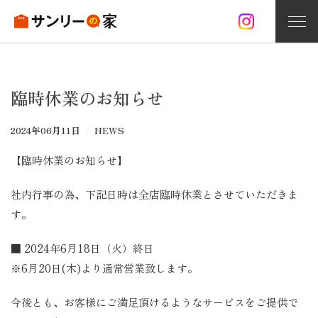
家づくり
臨時休業のお知らせ
お問い合わせ
資料請求
無料相談
2024年06月11日
NEWS
サンリーの家づくり
【臨時休業のお知らせ】
注文住宅
社内行事の為、下記日時は全店臨時休業とさせていただきま
オープンハウス情報
す。
施工事例
■ 2024年6月18日（火）終日
※6月20日(木)より通常営業致します。
分譲住宅
今後とも、お客様にご満足頂けるようなサービスをご提供で
リフォーム