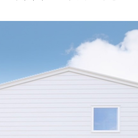
S
- エツサス -
わり分譲 ）
トパフォーマンスのこだわり分譲住宅
NORDIC
NATURAL
VINTAGE
- ナチュラル -
- ビンテージ -