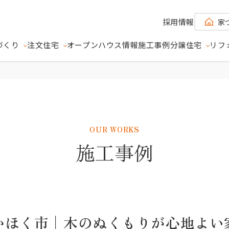
採用情報
家
づくり
注文住宅
オープンハウス情報
施工事例
分譲住宅
リフ
RSE
モデルハウス分譲）
- ユニバース -
め込んだ、唯一無二のモデルハウス分譲住宅
OUR WORKS
施工事例
3つの約束
現場が見える家づくり
E
ETUSUS
地球 -
SUN - 太陽 -
MOON - 月 -
 -
- エツサス -
かほく市│木のぬくもりが心地よい