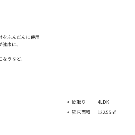
材をふんだんに使用
が健康に、
こなうなど、
間取り
4LDK
延床面積
122.55㎡