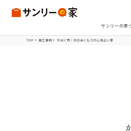
サンリーの家
TOP
施工事例
かほく市│木のぬくもりが心地よい家
UNIVE
無二
（
理想を詰
スタイル
サンリーの家づくり
6つのテクノロジー
UNIVERS
EARTH - 
- ユニバース
注文住宅TOP
分譲住宅TOP