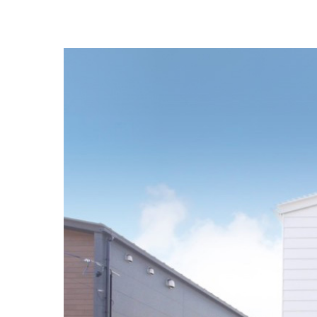
ETUSU
粋
（こだ
高いコス
JAPANDI
MODERN
- モダン -